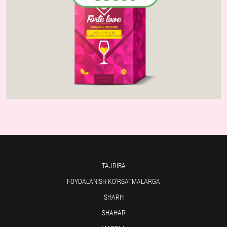
TAJRIBA
FOYDALANISH KO'RSATMALARGA
SHARH
SHAHAR