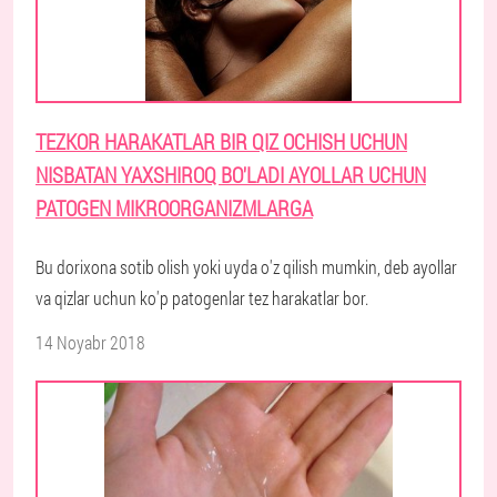
TEZKOR HARAKATLAR BIR QIZ OCHISH UCHUN
NISBATAN YAXSHIROQ BO'LADI AYOLLAR UCHUN
PATOGEN MIKROORGANIZMLARGA
Bu dorixona sotib olish yoki uyda o'z qilish mumkin, deb ayollar
va qizlar uchun ko'p patogenlar tez harakatlar bor.
14 Noyabr 2018