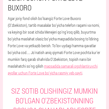
BUXORO
Agar joriy fond olish bo'lsangiz Forte Love Buxoro
(O'zbekiston), tartib masalalar bo'yicha telefon raqami va nomi,
va keyingi bir soat ichida Menejeri qo'ng'iroq qilib, buyurtma
bo'yicha maslahat olasiz bo'yicha maqsadida bosing to'ldiring
Forte Love va yetkazib berish. To'lov uydagi hamma qavatlar
bo'yicha cod..... Jo'natish aniq qiymati Forte Love pochta kur'er
mumkin farq qarab shahrida O'zbekiston, topish narxi bir
maslahatchi so'ng qilish
maqsadida samarali ogohlantiruvchi
ayollar uchun Forte Love bo'yicha rasmiy veb-sayti
.
SIZ SOTIB OLISHINGIZ MUMKIN
BO'LGAN O'ZBEKISTONNING