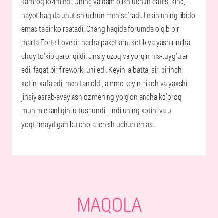
kamroq lozim edi. Uning va dam olish uchun cafés, kino,
hayot haqida unutish uchun men so'radi. Lekin uning libido
emas ta'sir ko'rsatadi. Chang haqida forumda o'qib bir
marta Forte Lovebir necha paketlarni sotib va yashirincha
choy to'kib qaror qildi. Jinsiy uzoq va yorqin his-tuyg'ular
edi, faqat bir firework, uni edi. Keyin, albatta, sir, birinchi
xotini xafa edi, men tan oldi, ammo keyin nikoh va yaxshi
jinsiy asrab-avaylash oz mening yolg'on ancha ko'proq
muhim ekanligini u tushundi. Endi uning xotini va u
yoqtirmaydigan bu chora ichish uchun emas.
MAQOLA