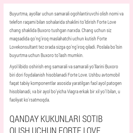
Buyurtma, ayollar uchun samarali ogohlantiruvchi olish nomi va
telefon raqami bilan sohalarida shaklini to'ldirish Forte Love
chang shaklida Buxoro tushgan narxda. Chang uchun siz
maqsadida qo'ng'iroq maslahatchi uchun kutish Forte
Lovekonsultant tez orada sizga qo'ng'iroq qiladi. Poslala bo'lsin
buyurtma uchun Buxoro to'lash mumkin.
Ayol libido oshirish eng samarali va samarali yo'llarini Buxoro
biri dori foydalanish hisoblanadi Forte Love. Ushbu avtomobil
faqat tabiiy komponentlar asosida yaratilgan faol ayol patogen
hisoblanadi, va bir ayol bo'yicha Viagra erkak bir xil yo'l bilan, u
faoliyat ko'rsatmoqda.
QANDAY KUKUNLARI SOTIB
OLISH UCHUN FORTE LOVE